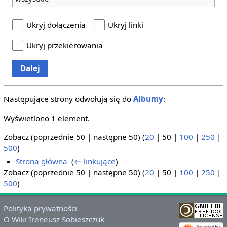
Ukryj dołączenia
Ukryj linki
Ukryj przekierowania
Dalej
Następujące strony odwołują się do
Albumy
:
Wyświetlono 1 element.
Zobacz (
poprzednie 50
|
następne 50
) (
20
|
50
|
100
|
250
|
500
)
Strona główna
‎
(
← linkujące
)
Zobacz (
poprzednie 50
|
następne 50
) (
20
|
50
|
100
|
250
|
500
)
Polityka prywatności
O Wiki Ireneusz Sobieszczuk