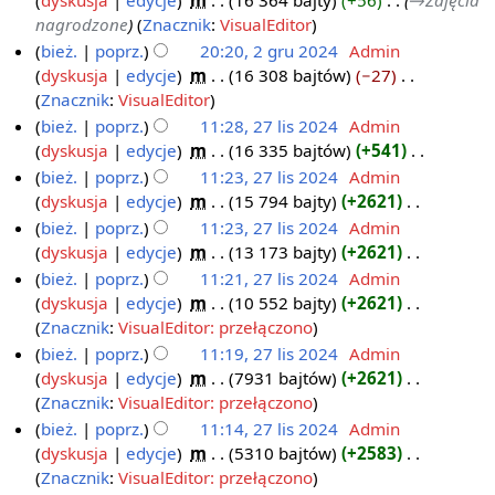
dyskusja
edycje
‎
m
16 364 bajty
+56
‎
→‎Zdjęcia
r
m
s
o
a
p
nagrodzone
Znacznik
:
VisualEditor
u
i
u
p
n
o
bież.
poprz.
20:20, 2 gru 2024
‎
Admin
2
a
z
i
o
d
dyskusja
edycje
‎
m
16 308 bajtów
−27
‎
2
0
n
m
s
o
a
N
Znacznik
:
VisualEditor
g
2
i
u
p
n
i
bież.
poprz.
11:28, 27 lis 2024
‎
Admin
r
4
a
z
i
o
e
dyskusja
edycje
‎
m
16 335 bajtów
+541
‎
2
u
n
m
s
o
p
N
bież.
poprz.
11:23, 27 lis 2024
‎
Admin
7
2
i
u
p
o
i
dyskusja
edycje
‎
m
15 794 bajty
+2621
‎
l
0
a
z
i
d
e
N
bież.
poprz.
11:23, 27 lis 2024
‎
Admin
i
2
n
m
s
a
p
i
dyskusja
edycje
‎
m
13 173 bajty
+2621
‎
s
4
i
u
n
o
e
N
bież.
poprz.
11:21, 27 lis 2024
‎
Admin
2
a
z
o
d
p
i
dyskusja
edycje
‎
m
10 552 bajty
+2621
‎
0
n
m
o
a
o
e
N
Znacznik
:
VisualEditor: przełączono
2
i
p
n
d
p
i
bież.
poprz.
11:19, 27 lis 2024
‎
Admin
4
a
i
o
a
o
e
dyskusja
edycje
‎
m
7931 bajtów
+2621
‎
n
s
o
n
d
p
N
Znacznik
:
VisualEditor: przełączono
u
p
o
a
o
i
bież.
poprz.
11:14, 27 lis 2024
‎
Admin
z
i
o
n
d
e
dyskusja
edycje
‎
m
5310 bajtów
+2583
‎
m
s
p
o
a
p
N
Znacznik
:
VisualEditor: przełączono
i
u
i
o