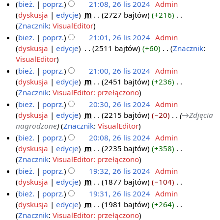
n
o
i
bież.
poprz.
21:08, 26 lis 2024
‎
Admin
a
z
s
p
o
d
e
dyskusja
edycje
‎
m
2727 bajtów
+216
‎
2
n
m
u
i
o
a
p
N
Znacznik
:
VisualEditor
6
i
z
s
p
n
o
i
bież.
poprz.
21:01, 26 lis 2024
‎
Admin
l
a
m
u
i
o
d
e
dyskusja
edycje
‎
2511 bajtów
+60
‎
Znacznik
:
i
n
i
z
s
o
a
p
N
VisualEditor
s
a
m
u
p
n
o
i
bież.
poprz.
21:00, 26 lis 2024
‎
Admin
2
n
i
z
i
o
d
e
dyskusja
edycje
‎
m
2451 bajtów
+236
‎
0
a
m
s
o
a
p
N
Znacznik
:
VisualEditor: przełączono
2
n
i
u
p
n
o
i
bież.
poprz.
20:30, 26 lis 2024
‎
Admin
4
a
z
i
o
d
e
dyskusja
edycje
‎
m
2215 bajtów
−20
‎
→‎Zdjęcia
n
m
s
o
a
p
nagrodzone
Znacznik
:
VisualEditor
i
u
p
n
o
bież.
poprz.
20:08, 26 lis 2024
‎
Admin
a
z
i
o
d
dyskusja
edycje
‎
m
2235 bajtów
+358
‎
n
m
s
o
a
N
Znacznik
:
VisualEditor: przełączono
i
u
p
n
i
bież.
poprz.
19:32, 26 lis 2024
‎
Admin
a
z
i
o
e
dyskusja
edycje
‎
m
1877 bajtów
−104
‎
n
m
s
o
p
N
bież.
poprz.
19:31, 26 lis 2024
‎
Admin
i
u
p
o
i
dyskusja
edycje
‎
m
1981 bajtów
+264
‎
a
z
i
d
e
N
Znacznik
:
VisualEditor: przełączono
n