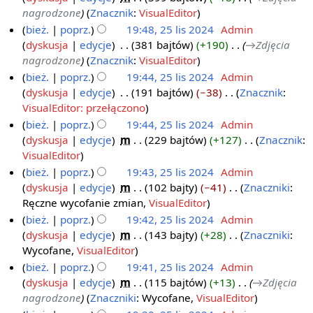
o
p
nagrodzone
Znacznik
:
VisualEditor
p
o
bież.
poprz.
19:48, 25 lis 2024
‎
Admin
i
d
dyskusja
edycje
‎
381 bajtów
+190
‎
→‎Zdjęcia
s
a
nagrodzone
Znacznik
:
VisualEditor
u
n
bież.
poprz.
19:44, 25 lis 2024
‎
Admin
z
o
dyskusja
edycje
‎
191 bajtów
−38
‎
Znacznik
:
m
o
N
VisualEditor: przełączono
i
p
i
bież.
poprz.
19:44, 25 lis 2024
‎
Admin
a
i
e
dyskusja
edycje
‎
m
229 bajtów
+127
‎
Znacznik
:
n
s
p
N
VisualEditor
u
o
i
bież.
poprz.
19:43, 25 lis 2024
‎
Admin
z
d
e
dyskusja
edycje
‎
m
102 bajty
−41
‎
Znaczniki
:
m
a
p
N
Ręczne wycofanie zmian
VisualEditor
i
n
o
i
bież.
poprz.
19:42, 25 lis 2024
‎
Admin
a
o
d
e
dyskusja
edycje
‎
m
143 bajty
+28
‎
Znaczniki
:
n
o
a
p
N
Wycofane
VisualEditor
p
n
o
i
bież.
poprz.
19:41, 25 lis 2024
‎
Admin
i
o
d
e
dyskusja
edycje
‎
m
115 bajtów
+13
‎
→‎Zdjęcia
s
o
a
p
nagrodzone
Znaczniki
:
Wycofane
VisualEditor
u
p
n
o