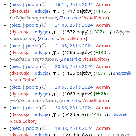
m
s
a
p
i
bież.
poprz.
16:14, 26 lis 2024
‎
Admin
i
u
n
o
e
dyskusja
edycje
‎
m
1717 bajtów
+145
‎
a
z
o
d
p
→‎Zdjęcia nagrodzone
Znacznik
:
VisualEditor
n
m
o
a
o
bież.
poprz.
21:08, 25 lis 2024
‎
Admin
i
p
n
d
dyskusja
edycje
‎
m
1572 bajty
+307
‎
→‎Zdjęcia
2
a
i
o
a
nagrodzone
Znacznik
:
VisualEditor
5
n
s
o
n
bież.
poprz.
21:05, 25 lis 2024
‎
Admin
l
u
p
o
dyskusja
edycje
‎
m
1265 bajtów
+140
‎
i
z
i
o
→‎Zdjęcia nagrodzone
Znacznik
:
VisualEditor
s
m
s
p
bież.
poprz.
20:58, 25 lis 2024
‎
Admin
2
i
u
i
dyskusja
edycje
‎
m
1125 bajtów
+57
‎
Znacznik
:
0
a
z
s
N
VisualEditor
2
n
m
u
i
bież.
poprz.
20:57, 25 lis 2024
‎
Admin
4
i
z
e
dyskusja
edycje
‎
m
1068 bajtów
+526
‎
a
m
p
→‎Zdjęcia nagrodzone
Znacznik
:
VisualEditor
n
i
o
bież.
poprz.
20:36, 25 lis 2024
‎
Admin
a
d
dyskusja
edycje
‎
m
542 bajty
+143
‎
Znacznik
:
n
a
N
VisualEditor
n
i
bież.
poprz.
19:48, 25 lis 2024
‎
Admin
o
e
dyskusja
edycje
‎
m
399 bajtów
+18
‎
→‎Zdjęcia