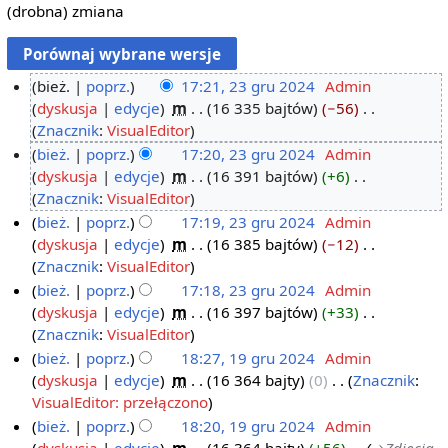
(drobna) zmiana
bież.
poprz.
17:21, 23 gru 2024
‎
Admin
dyskusja
edycje
‎
m
16 335 bajtów
−56
‎
2
N
Znacznik
:
VisualEditor
3
i
bież.
poprz.
17:20, 23 gru 2024
‎
Admin
g
e
dyskusja
edycje
‎
m
16 391 bajtów
+6
‎
r
p
N
Znacznik
:
VisualEditor
u
o
i
bież.
poprz.
17:19, 23 gru 2024
‎
Admin
2
d
e
dyskusja
edycje
‎
m
16 385 bajtów
−12
‎
0
a
p
N
Znacznik
:
VisualEditor
2
n
o
i
bież.
poprz.
17:18, 23 gru 2024
‎
Admin
4
o
d
e
dyskusja
edycje
‎
m
16 397 bajtów
+33
‎
o
a
p
N
Znacznik
:
VisualEditor
p
n
o
i
bież.
poprz.
18:27, 19 gru 2024
‎
Admin
i
o
d
e
dyskusja
edycje
‎
m
16 364 bajty
0
‎
Znacznik
:
1
s
o
a
p
N
VisualEditor: przełączono
9
u
p
n
o
i
bież.
poprz.
18:20, 19 gru 2024
‎
Admin
g
z
i
o
d
e