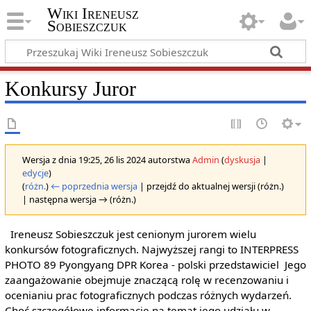
Wiki Ireneusz
Sobieszczuk
Konkursy Juror
Wersja z dnia 19:25, 26 lis 2024 autorstwa
Admin
(
dyskusja
|
edycje
)
(
różn.
)
← poprzednia wersja
| przejdź do aktualnej wersji (różn.)
| następna wersja → (różn.)
Ireneusz Sobieszczuk jest cenionym jurorem wielu
konkursów fotograficznych. Najwyższej rangi to INTERPRESS
PHOTO 89 Pyongyang DPR Korea - polski przedstawiciel Jego
zaangażowanie obejmuje znaczącą rolę w recenzowaniu i
ocenianiu prac fotograficznych podczas różnych wydarzeń.
Choć szczegółowe informacje na temat jego udziału w