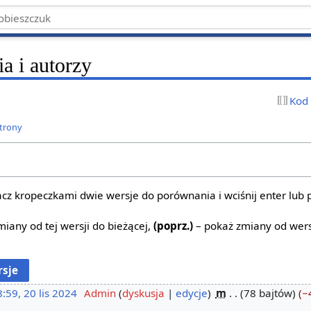
ia i autorzy
Kod
strony
z kropeczkami dwie wersje do porównania i wciśnij enter lub 
iany od tej wersji do bieżącej,
(poprz.)
– pokaż zmiany od wers
:59, 20 lis 2024
‎
Admin
dyskusja
edycje
‎
m
78 bajtów
−