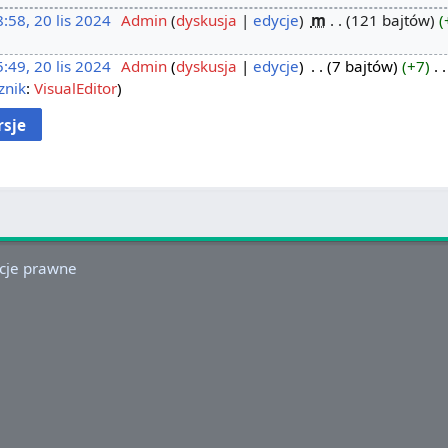
:58, 20 lis 2024
‎
Admin
dyskusja
edycje
‎
m
121 bajtów
:49, 20 lis 2024
‎
Admin
dyskusja
edycje
‎
7 bajtów
+7
‎
znik
:
VisualEditor
cje prawne