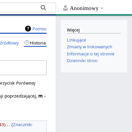
Anonimowy
Pomoc
Więcej
Linkujące
 źródłowy
Historia
Zmiany w linkowanych
Informacje o tej stronie
Dzienniki stron
przycisk
Porównaj
ji poprzedzającej,
m
–
43
‎
Znacznik
: