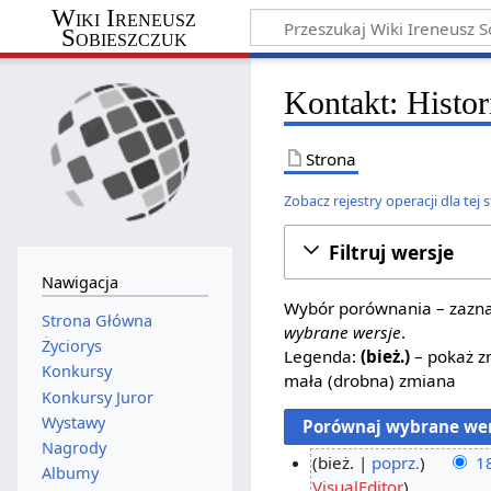
Wiki Ireneusz
Sobieszczuk
Kontakt: Histor
Strona
Zobacz rejestry operacji dla tej 
Filtruj wersje
Nawigacja
Wybór porównania – zaznac
Strona Główna
wybrane wersje
.
Życiorys
Legenda:
(bież.)
– pokaż zm
Konkursy
mała (drobna) zmiana
Konkursy Juror
Wystawy
Nagrody
bież.
poprz.
18
Albumy
N
VisualEditor
2