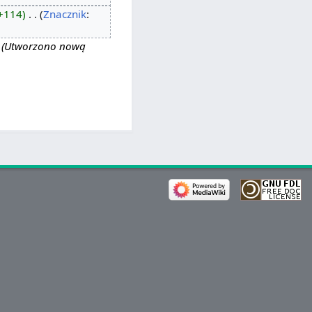
+114
‎
Znacznik
:
Utworzono nową