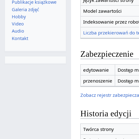
Język zawartości strony
Publikacje książkowe
Galeria zdjęć
Model zawartości
Hobby
Indeksowanie przez robo
Video
Audio
Liczba przekierowań do te
Kontakt
Zabezpieczenie
edytowanie
Dostęp ma
przenoszenie
Dostęp ma
Zobacz rejestr zabezpieczan
Historia edycji
Twórca strony