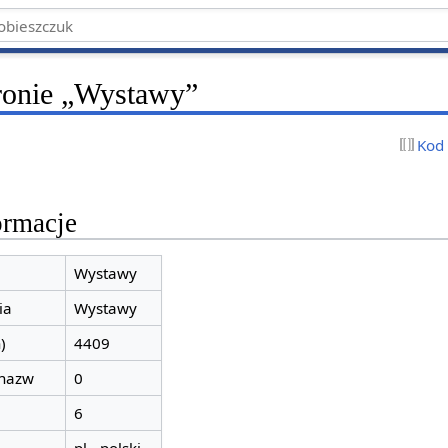
tronie „Wystawy”
Kod
ormacje
Wystawy
ia
Wystawy
)
4409
 nazw
0
6