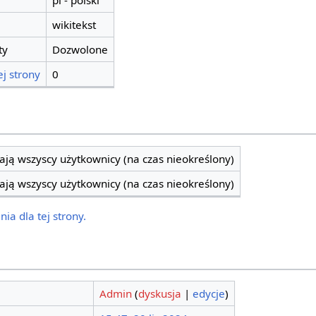
pl - polski
wikitekst
ty
Dozwolone
j strony
0
ją wszyscy użytkownicy (na czas nieokreślony)
ją wszyscy użytkownicy (na czas nieokreślony)
ia dla tej strony.
Admin
(
dyskusja
|
edycje
)