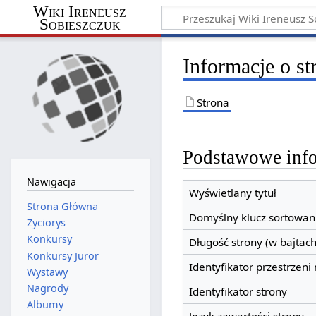
Wiki Ireneusz
Sobieszczuk
Informacje o s
Strona
Podstawowe inf
Nawigacja
Wyświetlany tytuł
Strona Główna
Domyślny klucz sortowan
Życiorys
Konkursy
Długość strony (w bajtach
Konkursy Juror
Identyfikator przestrzeni
Wystawy
Nagrody
Identyfikator strony
Albumy